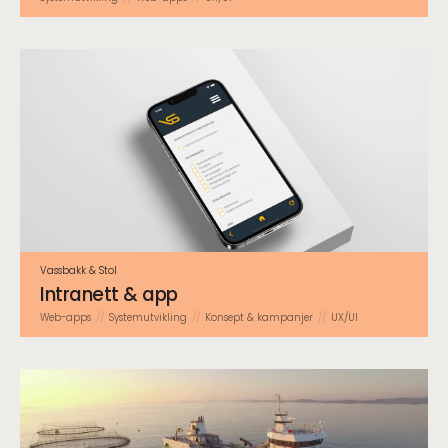
Vassbakk & Stol
Intranett & app
Web-apps
System­utvikling
Konsept & kampanjer
UX/UI