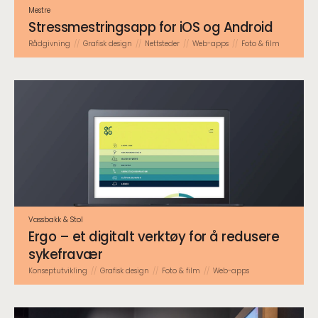
Mestre
Stressmestringsapp for iOS og Android
Rådgivning
Grafisk design
Nettsteder
Web-apps
Foto & film
Vassbakk & Stol
Ergo – et digitalt verktøy for å redusere
sykefravær
Konsept­utvikling
Grafisk design
Foto & film
Web-apps