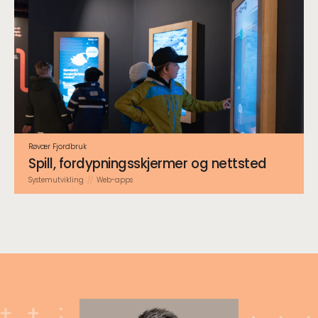
Røvær Fjordbruk
Spill, fordypningsskjermer og nettsted
System­utvikling
Web-apps