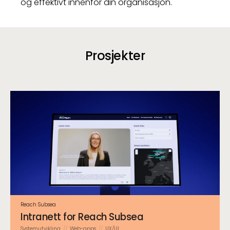
og effektivt innenfor din organisasjon.
Prosjekter
Reach Subsea
Intranett for Reach Subsea
System­utvikling
Web-apps
UX/UI