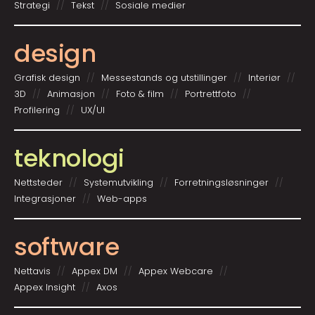
Strategi
Tekst
Sosiale medier
design
Grafisk design
Messestands og utstillinger
Interiør
3D
Animasjon
Foto & film
Portrettfoto
Profilering
UX/UI
teknologi
Nettsteder
System­utvikling
Forretnings­løsninger
Integrasjoner
Web-apps
software
Nettavis
Appex DM
Appex Webcare
Appex Insight
Axos