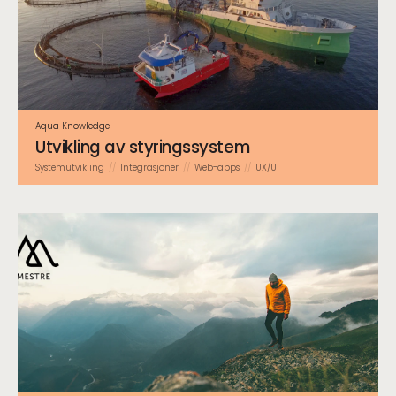
Aqua Knowledge
Utvikling av styringssystem
System­utvikling
Integrasjoner
Web-apps
UX/UI