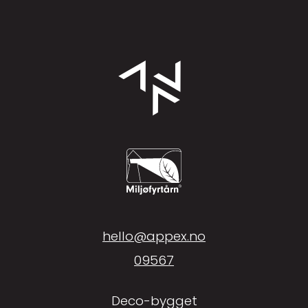
hello@appex.no
09567
Deco-bygget