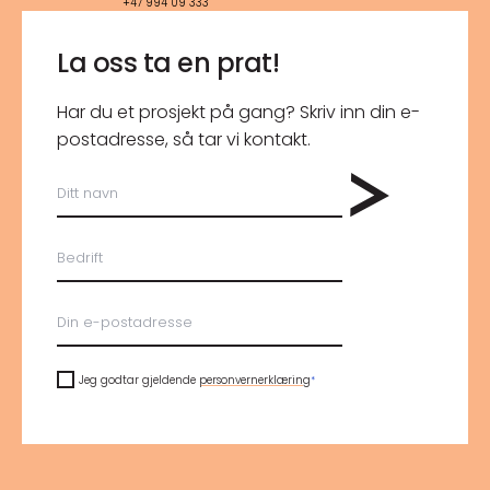
+47 994 09 333
La oss ta en prat!
Har du et prosjekt på gang? Skriv inn din e-
post­adresse, så tar vi kontakt.
Ditt
navn
Bedrift
E-
post
*
Personvern
*
Jeg godtar gjeldende
personvernerklæring
*
reCAPTCHA