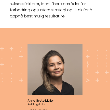
suksessfaktorer, identifisere områder for
forbedring og justere strategi og tiltak for å
oppnå best mulig resultat. 💫
Anne Grete Müller
Avdelingsleder