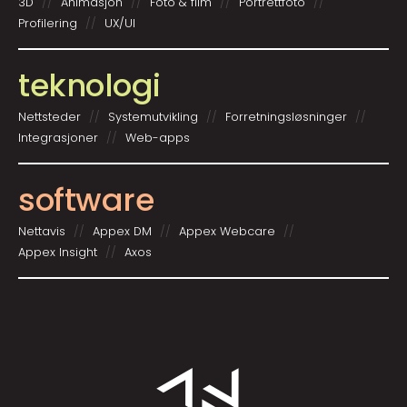
3D
Animasjon
Foto & film
Portrettfoto
Profilering
UX/UI
teknologi
Nettsteder
System­utvikling
Forretnings­løsninger
Integrasjoner
Web-apps
software
Nettavis
Appex DM
Appex Webcare
Appex Insight
Axos