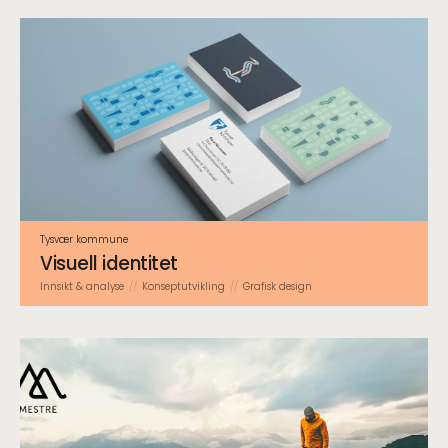
Tysvær kommune
Visuell identitet
Innsikt & analyse
Konsept­utvikling
Grafisk design