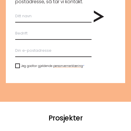
post­adresse, så tar vi kontakt.
Ditt
navn
Bedrift
E-
post
*
Personvern
*
Jeg godtar gjeldende
personvernerklæring
*
reCAPTCHA
Prosjekter