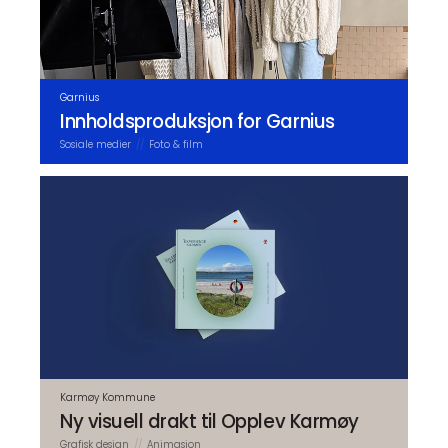
Garnius
Innholds­produksjon for Garnius
Sosiale medier
Foto & film
Karmøy Kommune
Ny visuell drakt til Opplev Karmøy
Grafisk design
Animasjon