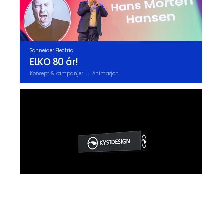
Schneider Electric
ELKO 80 år!
Konsept & kampanjer
Animasjon
Kystdesign
Messekonsept for Kystdesign