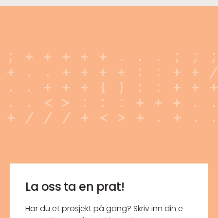
La oss ta en prat!
Har du et prosjekt på gang? Skriv inn din e-