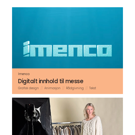
Imenco
Digitalt innhold til messe
Grafisk design
Animasjon
Rådgivning
Tekst