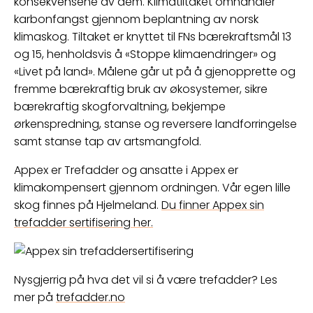
konsekvensene av dem. Klimatiltaket omhandler
karbonfangst gjennom beplantning av norsk
klimaskog. Tiltaket er knyttet til FNs bærekraftsmål 13
og 15, henholdsvis å «Stoppe klimaendringer» og
«Livet på land». Målene går ut på å gjenopprette og
fremme bærekraftig bruk av økosystemer, sikre
bærekraftig skogforvaltning, bekjempe
ørkenspredning, stanse og reversere landforringelse
samt stanse tap av artsmangfold.
Appex er Trefadder og ansatte i Appex er
klimakompensert gjennom ordningen. Vår egen lille
skog finnes på Hjelmeland.
Du finner Appex sin
trefadder sertifisering her.
Nysgjerrig på hva det vil si å være trefadder? Les
mer på
trefadder.no