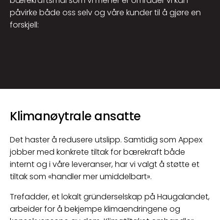
bærekraftsmål som vi mener er områder vi kan
påvirke både oss selv og våre kunder til å gjøre en
forskjell:
Klimanøytrale ansatte
Det haster å redusere utslipp. Samtidig som Appex
jobber med konkrete tiltak for bærekraft både
internt og i våre leveranser, har vi valgt å støtte et
tiltak som «handler mer umiddelbart».
Trefadder, et lokalt gründerselskap på Haugalandet,
arbeider for å bekjempe klimaendringene og