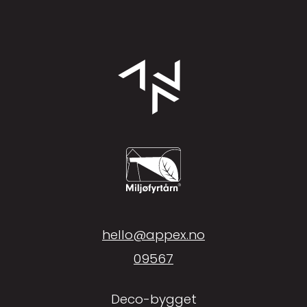
hello@appex.no
09567
Deco-bygget