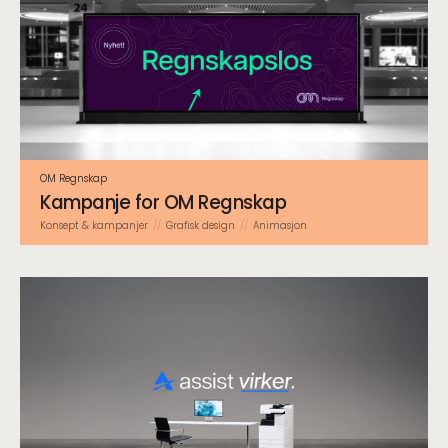
OM Regnskap
Kampanje for OM Regnskap
Konsept & kampanjer
Grafisk design
Animasjon