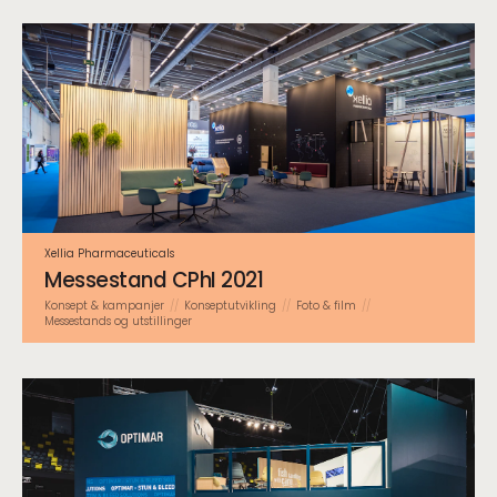
Xellia Pharmaceuticals
Messestand CPhI 2021
Konsept & kampanjer
Konsept­utvikling
Foto & film
Messestands og utstillinger