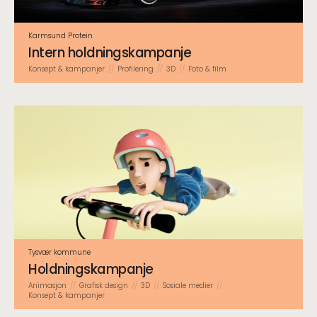
Karmsund Protein
Intern holdnings­kampanje
Konsept & kampanjer
Profilering
3D
Foto & film
Tysvær kommune
Holdnings­kampanje
Animasjon
Grafisk design
3D
Sosiale medier
Konsept & kampanjer