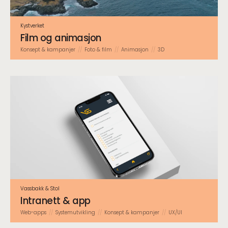
Kystverket
Film og animasjon
Konsept & kampanjer
Foto & film
Animasjon
3D
Vassbakk & Stol
Intranett & app
Web-apps
System­utvikling
Konsept & kampanjer
UX/UI