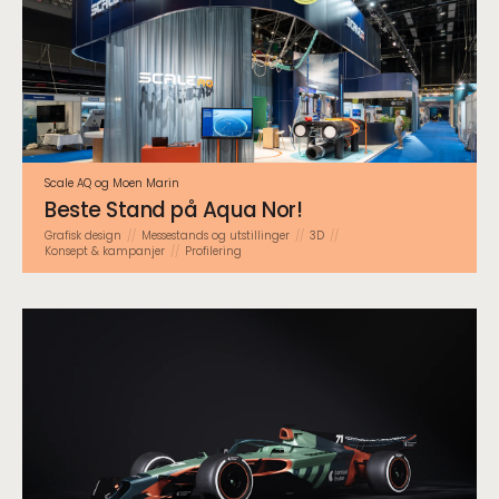
Scale AQ og Moen Marin
Beste Stand på Aqua Nor!
Grafisk design
Messestands og utstillinger
3D
Konsept & kampanjer
Profilering