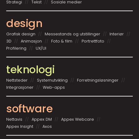
Strategi
Tekst
Sosiale medier
design
Grafisk design
Messestands og utstillinger
Interiør
3D
Animasjon
Foto & film
Portrettfoto
Profilering
UX/UI
teknologi
Nettsteder
System­utvikling
Forretnings­løsninger
Integrasjoner
Web-apps
software
Nettavis
Appex DM
Appex Webcare
Appex Insight
Axos