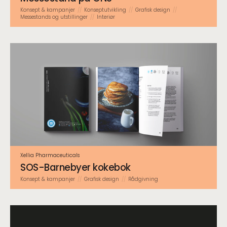
Konsept & kampanjer
Konsept­utvikling
Grafisk design
Messestands og utstillinger
Interiør
Xellia Pharmaceuticals
SOS-Barnebyer kokebok
Konsept & kampanjer
Grafisk design
Rådgivning