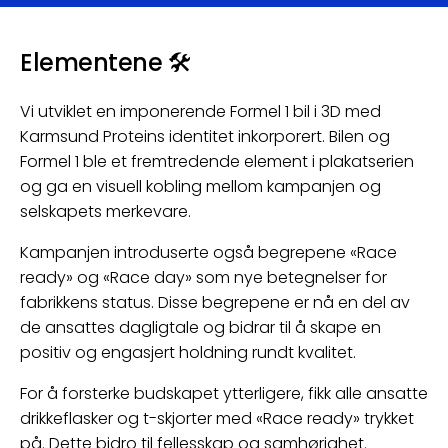
Elementene 🛠
Vi utviklet en imponerende Formel 1 bil i 3D med
Karmsund Proteins identitet inkorporert. Bilen og
Formel 1 ble et fremtredende element i plakatserien
og ga en visuell kobling mellom kampanjen og
selskapets merkevare.
Kampanjen introduserte også begrepene «Race
ready» og «Race day» som nye betegnelser for
fabrikkens status. Disse begrepene er nå en del av
de ansattes dagligtale og bidrar til å skape en
positiv og engasjert holdning rundt kvalitet.
For å forsterke budskapet ytterligere, fikk alle ansatte
drikkeflasker og t-skjorter med «Race ready» trykket
på. Dette bidro til fellesskap og samhørighet.