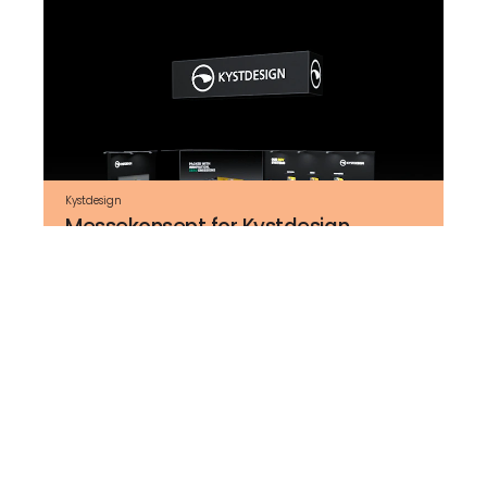
Kystdesign
Messekonsept for Kystdesign
Messestands og utstillinger
Grafisk design