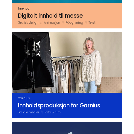
Imenco
Digitalt innhold til messe
Grafisk design
Animasjon
Rådgivning
Tekst
Garnius
Innholds­produksjon for Garnius
Sosiale medier
Foto & film