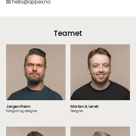
📧
hello@appex.no
Teamet
Jørgen Freim
Morten A. Lervik
Fotograf og designer
Designer