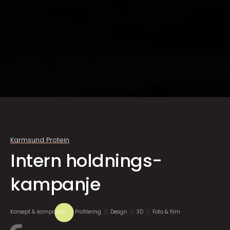
Karmsund Protein
Intern holdnings­
kampanje
Konsept & kampanjer
Profilering
Design
3D
Foto & film