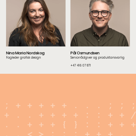
Nina Maria Nordskog
Pål Osmundsen
Fagleder grafisk design
Seniorrådgiver og produktansvarlig
+47 416 07 871