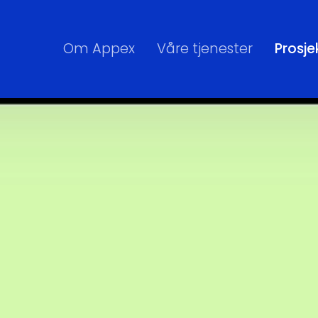
Om Appex
Våre tjenester
Prosje