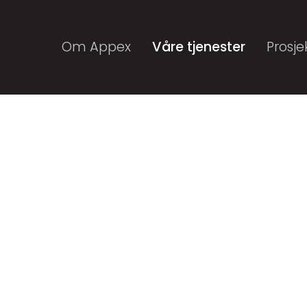
Om Appex
Våre tjenester
Prosje