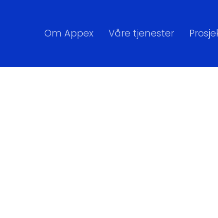
Om Appex
Våre tjenester
Prosje