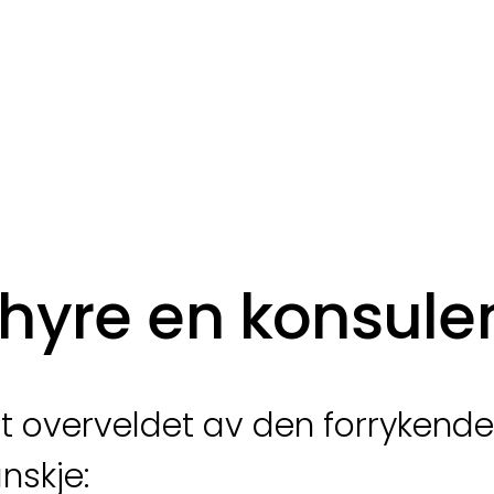
 hyre en konsule
itt overveldet av den forrykende
nskje: