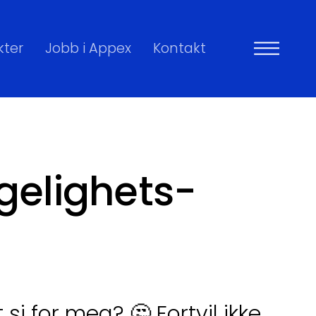
kter
Jobb i Appex
Kontakt
ngelighets­
i for meg? 🤔 Fortvil ikke,