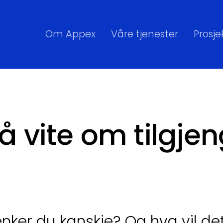
Om Appex
Våre tjenester
Prosje
 å vite om tilgje
ker du kanskje? Og hva vil det s