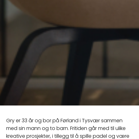
Gry er 33 år og bor på Førland i Tysvær sammen
med sin mann og to barn. Fritiden går med til ulike
kreative prosjekter, i tillegg til å spille padel og være