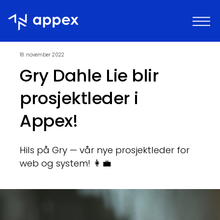
Appex
18. november 2022
Gry Dahle Lie blir
prosjektleder i
Appex!
Hils på Gry — vår nye prosjektleder for
web og system! 👩‍💼