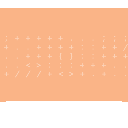
La oss ta en prat!
Har du et prosjekt på gang? Skriv inn din e-