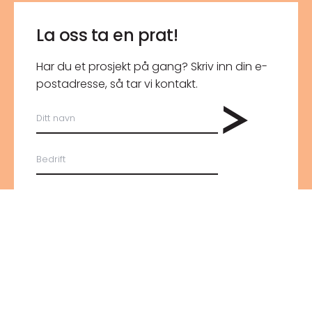
La oss ta en prat!
Har du et prosjekt på gang? Skriv inn din e-
post­adresse, så tar vi kontakt.
Ditt
navn
Bedrift
E-
post
*
Personvern
*
Jeg godtar gjeldende
personvernerklæring
*
reCAPTCHA