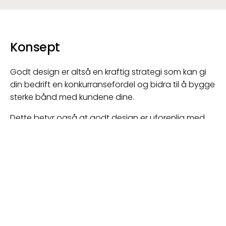
Konsept
Godt design er altså en kraftig strategi som kan gi
din bedrift en konkurransefordel og bidra til å bygge
sterke bånd med kundene dine.
Dette betyr også at godt design er uforenlig med
hastverk, innfallsmetoden, personlig smak og
ufaglærte utøvere.
Bak godt design ligger derimot solid kunnskap,
forarbeid, analyser, testing og ikke minst et tett
samarbeid med deg som kunde.
I Appex jobber en rekke faglærte designere,
spesialiserte for å kunne ta din merkevare til nye