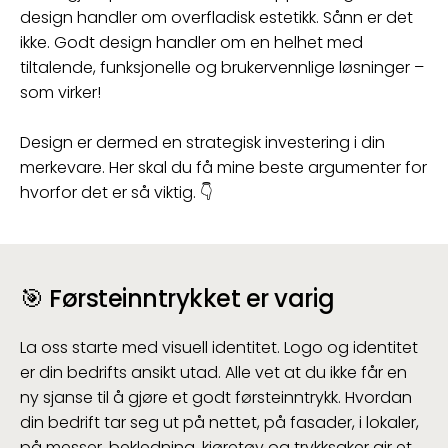
design handler om overfladisk estetikk. Sånn er det
ikke. Godt design handler om en helhet med
tiltalende, funksjonelle og brukervennlige løsninger –
som virker!
Design er dermed en strategisk investering i din
merkevare. Her skal du få mine beste argumenter for
hvorfor det er så viktig. 👇
🎯
Førsteinntrykket er varig
La oss starte med visuell identitet. Logo og identitet
er din bedrifts ansikt utad. Alle vet at du ikke får en
ny sjanse til å gjøre et godt førsteinntrykk. Hvordan
din bedrift tar seg ut på nettet, på fasader, i lokaler,
på messer, bekledning, kjøretøy og trykksaker gir et