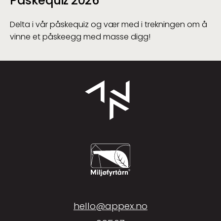
Påskequiz 2026
Delta i vår påskequiz og vær med i trekningen om å
vinne et påskeegg med masse digg!
hello@appex.no