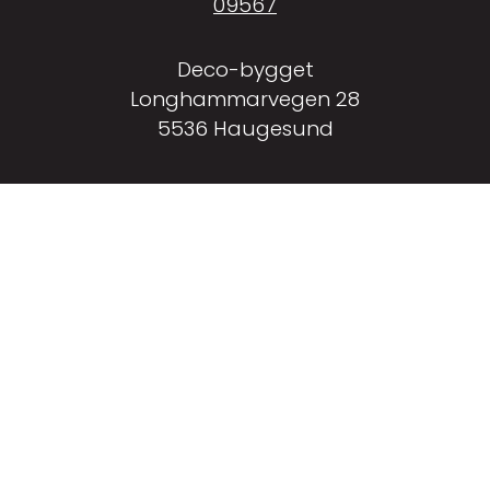
09567
Deco-bygget
Longhammarvegen 28
5536 Haugesund
Facebook
Instagram
LinkedIn
↑
Til toppen
Personvernerklæring