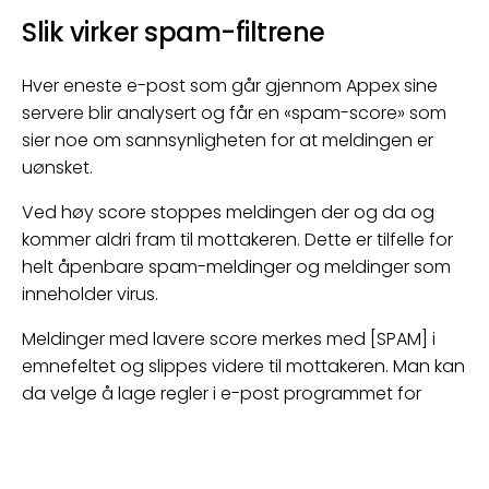
Slik virker spam-filtrene
Hver eneste e-post som går gjennom Appex sine
servere blir analysert og får en «spam-score» som
sier noe om sannsynligheten for at meldingen er
uønsket.
Ved høy score stoppes meldingen der og da og
kommer aldri fram til mottakeren. Dette er tilfelle for
helt åpenbare spam-meldinger og meldinger som
inneholder virus.
Meldinger med lavere score merkes med [SPAM] i
emnefeltet og slippes videre til mottakeren. Man kan
da velge å lage regler i e-post programmet for
automatisk fjerning av disse, eller slette dem
manuelt etter hvert som de er sjekket ut.