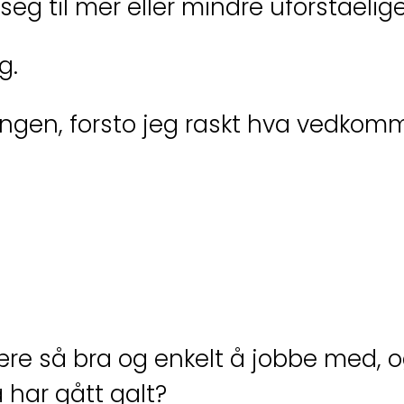
eg til mer eller mindre uforståelige
g.
ingen, forsto jeg raskt hva vedko
re så bra og enkelt å jobbe med, og
 har gått galt?