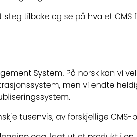
et steg tilbake og se på hva et CMS f
ement System. På norsk kan vi velg
rasjonssystem, men vi endte heldi
publiseringssystem.
nskje tusenvis, av forskjellige CMS-p
ogginnlegg, lagt ut et produkt i en 