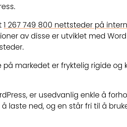
ess.
et
1 267 749 800 nettsteder på intern
lioner av disse er utviklet med Wor
steder.
å markedet er fryktelig rigide og 
Press, er usedvanlig enkle å forhol
s å laste ned, og en står fri til å b