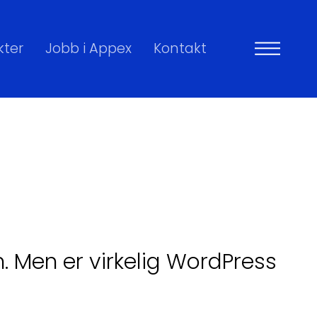
kter
Jobb i Appex
Kontakt
 Men er virkelig WordPress