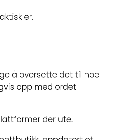
aktisk er.
e å oversette det til noe
gvis opp med ordet
lattformer der ute.
nettbutikk, oppdatert et