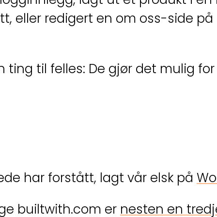
t, eller redigert en om oss-side på 
 ting til felles: De gjør det mulig f
ede har forstått, lagt vår elsk på
Wo
ølge builtwith.com er
nesten en tredj