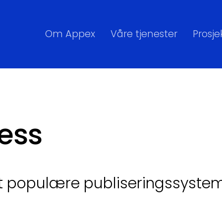
Om Appex
Våre tjenester
Prosje
ess
 populære publiseringssystem.