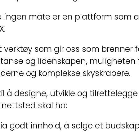
 ingen måte er en plattform som au
X.
 verktøy som gir oss som brenner fo
se og lidenskapen, muligheten til 
moderne og komplekse skyskrapere.
il å designe, utvikle og tilrettelegg
 nettsted skal ha:
via godt innhold, å selge et budskap