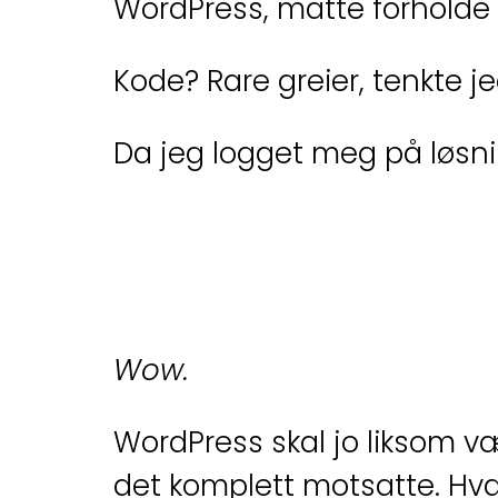
WordPress, måtte forholde s
Kode? Rare greier, tenkte je
Da jeg logget meg på løsn
Wow.
WordPress skal jo liksom væ
det komplett motsatte. Hva