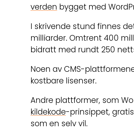
verden
bygget med WordPr
I skrivende stund finnes d
milliarder. Omtrent 400 mil
bidratt med rundt 250 nett
Noen av CMS-plattformene p
kostbare lisenser.
Andre plattformer, som Word
kildekode
-prinsippet, grati
som en selv vil.