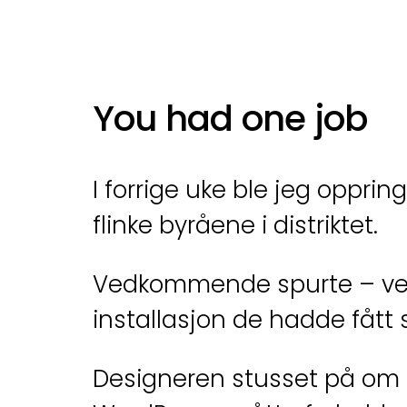
You had one job
I forrige uke ble jeg oppri
flinke byråene i distriktet.
Vedkommende spurte – veld
installasjon de hadde fått
Designeren stusset på om d