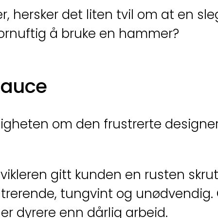
r, hersker det liten tvil om at en sl
fornuftig å bruke en hammer?
sauce
irkeligheten om den frustrerte desig
ikleren gitt kunden en rusten skrut
ustrerende, tungvint og unødvendig. 
er dyrere enn dårlig arbeid.