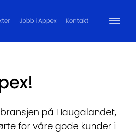
kter
Jobb i Appex
Kontakt
pex!
mebransjen på Haugalandet,
ørte for våre gode kunder i