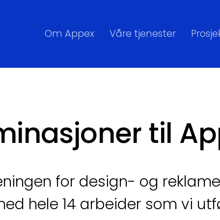
Om Appex
Våre tjenester
Prosje
minasjoner til Ap
peningen for design- og rekla
ed hele 14 arbeider som vi utf