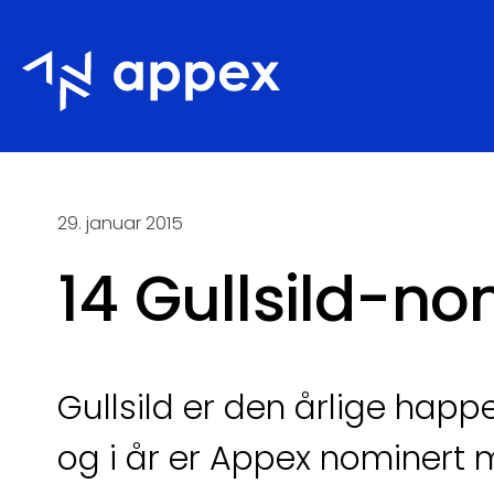
Appex
29. januar 2015
14 Gullsild-no
Gullsild er den årlige hap
og i år er Appex nominert m